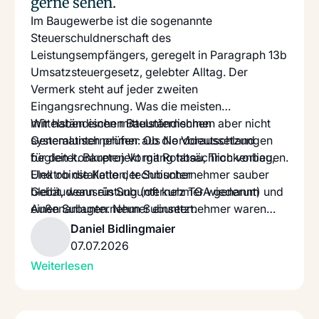
gerne sehen.
Im Baugewerbe ist die sogenannte
Steuerschuldnerschaft des
Leistungsempfängers, geregelt in Paragraph 13b
Umsatzsteuergesetz, gelebter Alltag. Der
Vermerk steht auf jeder zweiten
Eingangsrechnung. Was die meisten
mittelständischen Bauunternehmen aber nicht
Wir haben einen mittelständischen
systematisch prüfen: Ob die Voraussetzungen
Generalunternehmer aus Norddeutschland
für den konkreten Vorgang tatsächlich vorliegen.
begleitet. Bauprojekt mit Rohbau, Trockenbau,
Und ob die Kette der Subunternehmer sauber
Elektroinstallation, technischer
bleibt, wenn ein Subunternehmer wiederum
Gebäudeausrüstung (oft kurz TGA genannt) und
einen Subunternehmer einsetzt.
Außenanlagen. Neun Subunternehmer waren
beteiligt, einige davon mit eigenen
Daniel Bidlingmaier
Subunternehmern. Bei der Betriebsprüfung kam
07.07.2026
heraus: Drei Eingangsrechnungen hatten den
Weiterlesen
Paragraph 13b Vermerk, obwohl der Empfänger
zum Zeitpunkt der Leistung nicht mehr als
nachhaltig bauleistendes Unternehmen galt. Die