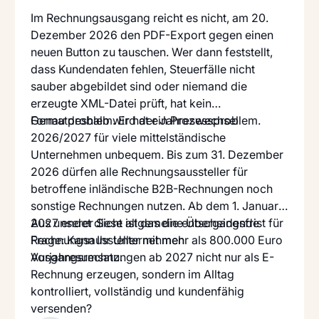
Im Rechnungsausgang reicht es nicht, am 20.
Dezember 2026 den PDF-Export gegen einen
neuen Button zu tauschen. Wer dann feststellt,
dass Kundendaten fehlen, Steuerfälle nicht
sauber abgebildet sind oder niemand die
erzeugte XML-Datei prüft, hat kein
Formatproblem. Er hat ein Prozessproblem.
Genau deshalb wird der Jahreswechsel
2026/2027 für viele mittelständische
Unternehmen unbequem. Bis zum 31. Dezember
2026 dürfen alle Rechnungsaussteller für
betroffene inländische B2B-Rechnungen noch
sonstige Rechnungen nutzen. Ab dem 1. Januar
2027 endet diese allgemeine Übergangsfrist für
Aus unserer Sicht ist das die entscheidende
Rechnungsaussteller mit mehr als 800.000 Euro
Frage: Kann Ihr Unternehmen
Vorjahresumsatz.
Ausgangsrechnungen ab 2027 nicht nur als E-
Rechnung erzeugen, sondern im Alltag
kontrolliert, vollständig und kundenfähig
versenden?