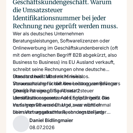
Geschäftskundengeschäft. Warum
die Umsatzsteuer
Identifikationsnummer bei jeder
Rechnung neu geprüft werden muss.
Wer als deutsches Unternehmen
Beratungsleistungen, Softwarelizenzen oder
Onlinewerbung im Geschäftskundenbereich (oft
mit dem englischen Begriff B2B abgekürzt, also
Business to Business) ins EU Ausland verkauft,
schreibt seine Rechnungen ohne deutsche
Umsatzsteuer. Mit dem Hinweis:
Standard heißt aber nicht risikolos.
Steuerschuldnerschaft des Leistungsempfängers
Voraussetzung für die Anwendung von Reverse
gemäß Paragraph 3a Absatz 2
Charge ist eine gültige Umsatzsteuer
Umsatzsteuergesetz. Auf Englisch heißt das
Identifikationsnummer des Empfängers. Die
Verfahren Reverse Charge, was wörtlich
muss geprüft werden. Und zwar nicht einmal
übersetzt umgekehrte Rechnungsstellung
beim Vertragsabschluss, sondern bei jeder
bedeutet. Das ist seit der
einzelnen Rechnung. Genau das tut in der Praxis
Daniel Bidlingmaier
Mehrwertsteuerharmonisierung in der EU
kaum jemand systematisch. Wir bei Flowers
08.07.2026