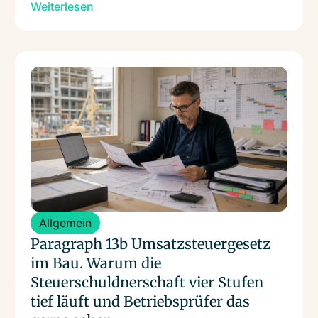
Standard.
sehen das in fast jedem zweiten Gespräch mit
Weiterlesen
einem Softwarehaus oder einem
Beratungsunternehmen.
Weiterlesen
Allgemein
Paragraph 13b Umsatzsteuergesetz
im Bau. Warum die
Steuerschuldnerschaft vier Stufen
tief läuft und Betriebsprüfer das