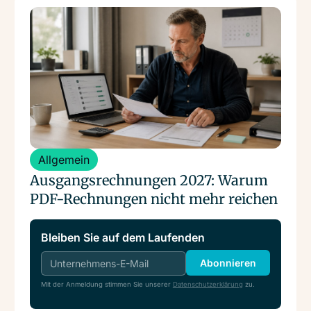
Folge: Nachforderung von 47.000 Euro
Weiterlesen
Umsatzsteuer plus Säumniszuschläge. Plus drei
Tage Arbeit, um die Sachverhalte überhaupt
aufzuarbeiten.
Allgemein
Ausgangsrechnungen 2027: Warum
PDF-Rechnungen nicht mehr reichen
Bleiben Sie auf dem Laufenden
Abonnieren
Mit der Anmeldung stimmen Sie unserer
Datenschutzerklärung
zu.